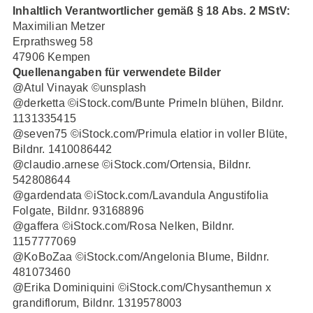
Inhaltlich Verantwortlicher gemäß § 18 Abs. 2 MStV:
Maximilian Metzer
Erprathsweg 58
47906 Kempen
Quellenangaben für verwendete Bilder
@Atul Vinayak ©unsplash
@derketta ©iStock.com/Bunte Primeln blühen, Bildnr.
1131335415
@seven75 ©iStock.com/Primula elatior in voller Blüte,
Bildnr. 1410086442
@claudio.arnese ©iStock.com/Ortensia, Bildnr.
542808644
@gardendata ©iStock.com/Lavandula Angustifolia
Folgate, Bildnr. 93168896
@gaffera ©iStock.com/Rosa Nelken, Bildnr.
1157777069
@KoBoZaa ©iStock.com/Angelonia Blume, Bildnr.
481073460
@Erika Dominiquini ©iStock.com/Chysanthemun x
grandiflorum, Bildnr. 1319578003