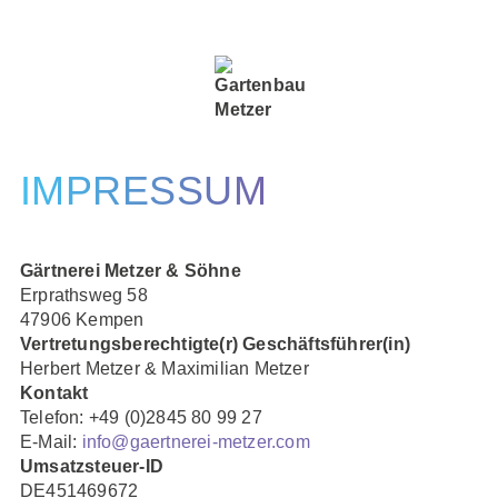
+49
Menü
2845
öffnen
–
80
99
27
IMPRESSUM
Gärtnerei Metzer & Söhne
Erprathsweg 58
47906 Kempen
Vertretungsberechtigte(r) Geschäftsführer(in)
Herbert Metzer & Maximilian Metzer
Kontakt
Telefon: +49 (0)2845 80 99 27
E-Mail:
info@gaertnerei-metzer.com
Umsatzsteuer-ID
DE451469672